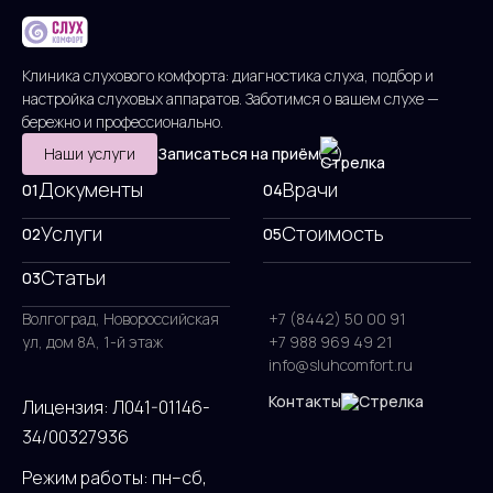
Клиника слухового комфорта: диагностика слуха, подбор и
настройка слуховых аппаратов. Заботимся о вашем слухе —
бережно и профессионально.
Наши услуги
Записаться на приём
Документы
Врачи
01
04
Услуги
Стоимость
02
05
Статьи
03
Волгоград, Новороссийская
+7 (8442) 50 00 91
ул, дом 8А, 1-й этаж
+7 988 969 49 21
info@sluhcomfort.ru
Контакты
Лицензия: Л041-01146-
34/00327936
Режим работы: пн–сб,