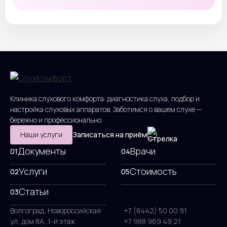
Клиника слухового комфорта: диагностика слуха, подбор и
настройка слуховых аппаратов. Заботимся о вашем слухе —
бережно и профессионально.
Наши услуги
Записаться на приём
Документы
Врачи
01
04
Услуги
Стоимость
02
05
Статьи
03
Волгоград, Новороссийская
+7 (8442) 50 00 91
ул, дом 8А, 1-й этаж
+7 988 969 49 21