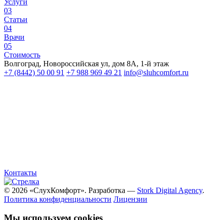
Услуги
03
Статьи
04
Врачи
05
Стоимость
Волгоград, Новороссийская ул, дом 8А, 1-й этаж
+7 (8442) 50 00 91
+7 988 969 49 21
info@sluhcomfort.ru
Лицензия: Л041-01146-34/00327936
Режим работы: пн–сб, 09:00–18:00
ИП Килейникова Ирина Викторовна
ИНН: 344300734701
ОГРНИП: 304344331600140
Контакты
© 2026 «СлухКомфорт». Разработка —
Stork Digital Agency
.
Политика конфиденциальности
Лицензии
Мы используем cookies