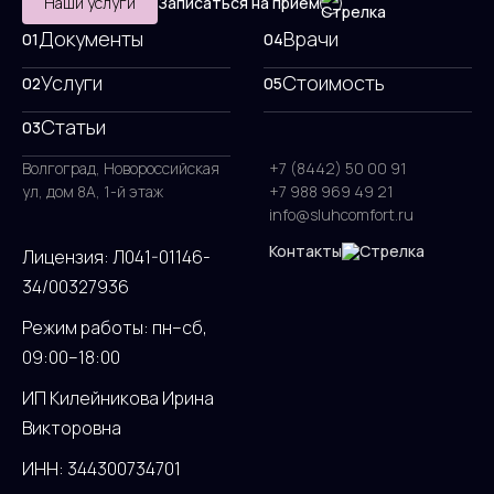
Наши услуги
Записаться на приём
Документы
Врачи
01
04
Услуги
Стоимость
02
05
Статьи
03
Волгоград, Новороссийская
+7 (8442) 50 00 91
ул, дом 8А, 1-й этаж
+7 988 969 49 21
info@sluhcomfort.ru
Контакты
Лицензия: Л041-01146-
34/00327936
Режим работы: пн–сб,
09:00–18:00
ИП Килейникова Ирина
Викторовна
ИНН: 344300734701