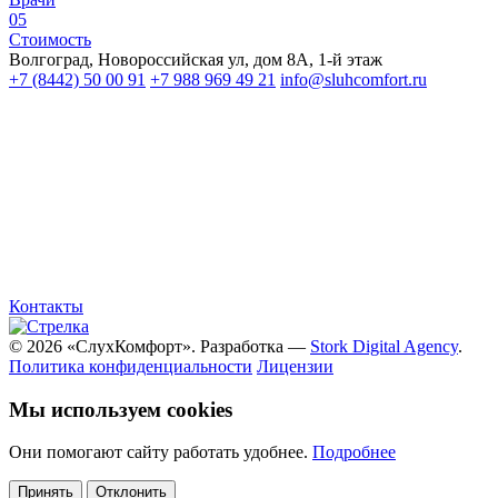
05
Стоимость
Волгоград, Новороссийская ул, дом 8А, 1-й этаж
+7 (8442) 50 00 91
+7 988 969 49 21
info@sluhcomfort.ru
Лицензия: Л041-01146-34/00327936
Режим работы: пн–сб, 09:00–18:00
ИП Килейникова Ирина Викторовна
ИНН: 344300734701
ОГРНИП: 304344331600140
Контакты
© 2026 «СлухКомфорт». Разработка —
Stork Digital Agency
.
Политика конфиденциальности
Лицензии
Мы используем cookies
Они помогают сайту работать удобнее.
Подробнее
Принять
Отклонить