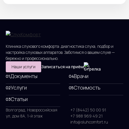
Клиника слухового комфорта: диагностика слуха, подбор и
настройка слуховых аппаратов. Заботимся о вашем слухе —
бережно и профессионально.
Наши услуги
Записаться на приём
Документы
Врачи
01
04
Услуги
Стоимость
02
05
Статьи
03
Волгоград, Новороссийская
+7 (8442) 50 00 91
ул, дом 8А, 1-й этаж
+7 988 969 49 21
info@sluhcomfort.ru