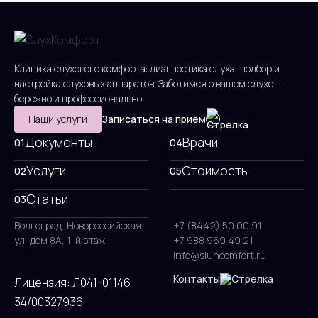
Клиника слухового комфорта: диагностика слуха, подбор и
настройка слуховых аппаратов. Заботимся о вашем слухе —
бережно и профессионально.
Наши услуги
Записаться на приём
Документы
Врачи
01
04
Услуги
Стоимость
02
05
Статьи
03
Волгоград, Новороссийская
+7 (8442) 50 00 91
ул, дом 8А, 1-й этаж
+7 988 969 49 21
info@sluhcomfort.ru
Контакты
Лицензия: Л041-01146-
34/00327936