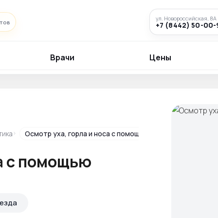
ул. Новороссийская, 8А
нтов
+7 (8442) 50-00-
Врачи
Цены
тика
Осмотр уха, горла и носа с помощью эндоскопа в Волго
са с помощью
оезда