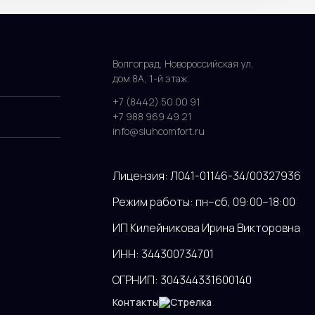
Волгоград, Новороссийская ул,
дом 8А, 1-й этаж
+7 (8442) 50 00 91
+7 988 969 49 21
info@sluhcomfort.ru
Лицензия: Л041-01146-34/00327936
Режим работы: пн–сб, 09:00–18:00
ИП Килейникова Ирина Викторовна
ИНН: 344300734701
ОГРНИП: 304344331600140
Контакты