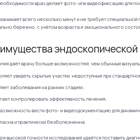
необходимости врач делает фото- или видеофиксацию для п
занимает всего несколько минут и не требует специальной 
льно бережно, с учётом возраста и эмоционального состоя
имущества эндоскопической 
пия даёт врачу больше возможностей, чем обычный визуал
оляет увидеть скрытые участки, недоступные при стандартн
ляет заболевания на ранних стадиях;
гает контролировать эффективность лечения;
 возможность вести фото- и видеодокументацию для динами
пасна и практически безболезненна.
ря высокой точности исследования удаётся поставить диагн