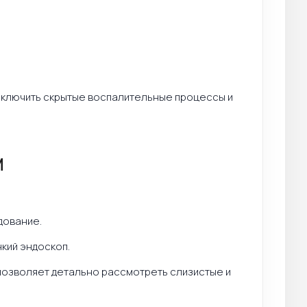
сключить скрытые воспалительные процессы и
м
дование.
нкий эндоскоп.
 позволяет детально рассмотреть слизистые и