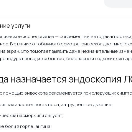
ние услуги
пическое исследование — современный метод диагностики,
 нос. В отличие от обычного осмотра, эндоскоп даёт много
 на экран. Это помогает выявить даже незначительные измен
Процедура проводится быстро, безопасно и подходит как взро
да назначается эндоскопия 
с помощью эндоскопа рекомендуется при следующих симпто
оянная заложенность носа, затруднённое дыхание;
ический насморк или синусит;
е боли в горле, ангина;