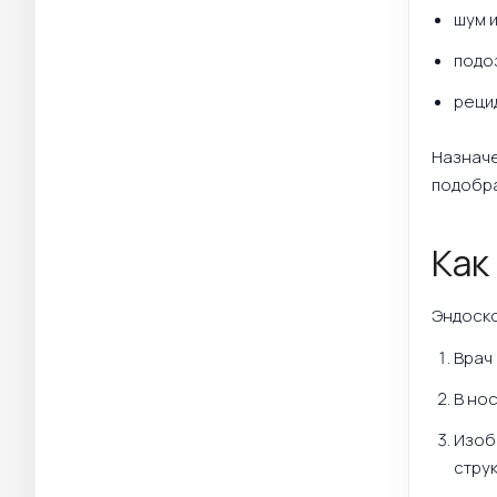
шум и
подо
реци
Назначе
подобра
Как
Эндоско
Врач
В нос
Изоб
стру