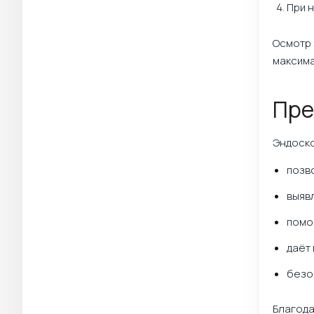
При 
Осмотр 
максима
Пре
Эндоско
позв
выяв
помо
даёт
безо
Благода