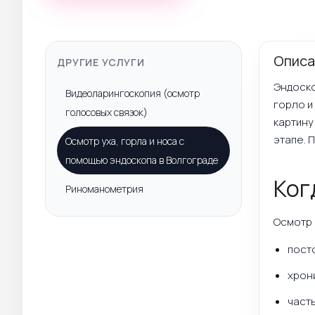
Описа
ДРУГИЕ УСЛУГИ
Эндоско
Видеоларингоскопия (осмотр
горло и
голосовых связок)
картину
этапе. 
Осмотр уха, горла и носа с
помощью эндоскопа в Волгограде
Ког
Риноманометрия
Осмотр 
пост
хрон
часты