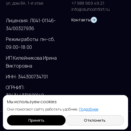
ул, дом 8А, 1-й этаж
+7 988 969 49 21
info@sluhcomfort.ru
Контакты
Лицензия: Л041-01146-
34/00327936
Режим работы: пн–сб,
09:00–18:00
ИП Килейникова Ирина
Викторовна
ИНН: 344300734701
ОГРНИП:
304344331600140
Мы используем cookies
Они помогают сайту работать удобнее.
Подробнее
© 2026 «СлухКомфорт». Разработка —
Stork Digital Agency
.
Принять
Отклонить
Политика конфиденциальности
Лицензии