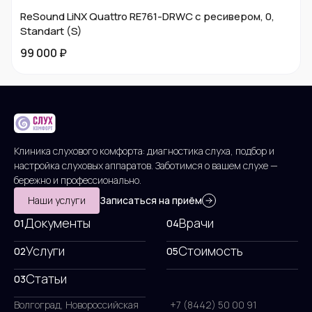
ReSound LiNX Quattro RE761-DRWC с ресивером, 0,
Standart (S)
99 000 ₽
Клиника слухового комфорта: диагностика слуха, подбор и
настройка слуховых аппаратов. Заботимся о вашем слухе —
бережно и профессионально.
Наши услуги
Записаться на приём
Документы
Врачи
01
04
Услуги
Стоимость
02
05
Статьи
03
Волгоград, Новороссийская
+7 (8442) 50 00 91