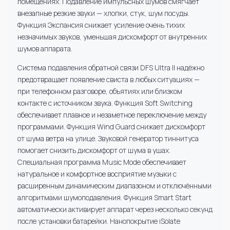
помещениях. Подавление импульсных шумов смягчает
внезапные резкие звуки — хлопки, стук, шум посуды.
Функция Экспансия снижает усиление очень тихих
незначимых звуков, уменьшая дискомфорт от внутренних
шумов аппарата.
Система подавления обратной связи DFS Ultra II надёжно
предотвращает появление свиста в любых ситуациях —
при телефонном разговоре, объятиях или близком
контакте с источником звука. Функция Soft Switching
обеспечивает плавное и незаметное переключение между
программами. Функция Wind Guard снижает дискомфорт
от шума ветра на улице. Звуковой генератор тиннитуса
помогает снизить дискомфорт от шума в ушах.
Специальная программа Music Mode обеспечивает
натуральное и комфортное восприятие музыки с
расширенным динамическим диапазоном и отключёнными
алгоритмами шумоподавления. Функция Smart Start
автоматически активирует аппарат через несколько секунд
после установки батарейки. Нанопокрытие iSolate