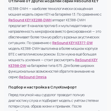
Отличие от других моделей серии ReSound KEY
KE388-DWH — наиболее технологически оснащённая
мощная модель серии KEY на батарейке 13. По сравнению с
ReSound KEY KE288-DWH
аппарат KE388-DWH
предлагает 8 каналов против 6 и мультиадаптивную
направленность микрофонов вместо фиксированной — это
обеспечивает более точную работу в разных акустических
ситуациях. По сравнению с
ReSound KEY KE377-DW
модель KE388-DWH выполнена в более мощном корпусе
BTE с металлическим рожком. Если нужна ещё большая
мощность усиления — стоит рассмотреть
ReSound KEY
KE398-DW
на батарейке типа 675. Для более широких
функциональных возможностей обратите внимание на
серию
ReSound Omnia
.
Подбор и настройка в СлухКомфорт
Перед покупкой наш сурдолог проводит полную
диагностику слуха и подбирает модель с учётом степени
потери слуха, образа жизни и привычек. После