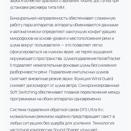
звука и более натурального звучания. M&RIE доступна при
установке ресивера типа MM.
Бинауральная направленность обеспечивает слаженную
работу пары аппаратов: аппараты обмениваются данными
и автоматически определяют наилучшую конфигурацию
микрофонов на основе уровня и местоположения речи и
шума вокруг пользователя — это позволяет легко
сфокусироваться на нужном звуке, не теряя ощущения
окружающего пространства. Шумоподавление NoiseTracker
II подавляет нежелательные фоновые шумы без снижения
разборчивости речи. Подавление импульсных шумов
смягчает внезапные резкие звуки. Функция Wind Guard
снижает дискомфорт от шума ветра. Синхронизированный
Soft Switching обеспечивает плавное переключение между
программами на обоих аппаратах одновременно.
Система подавления обратной связи DFS Ultra III с
музыкальным режимом надёжно предотвращает свист в
любых ситуациях без ущерба для усиления. Технология
частотной компрессии Sound Shaper улучшает