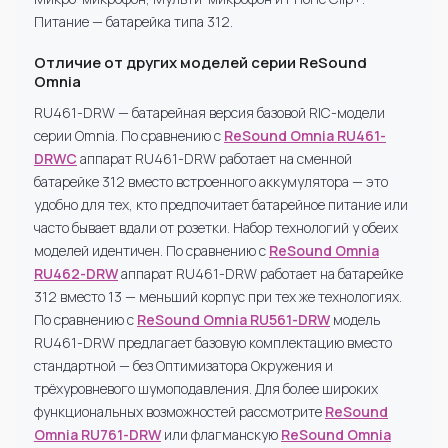
Питание — батарейка типа 312.
Отличие от других моделей серии ReSound
Omnia
RU461-DRW — батарейная версия базовой RIC-модели
серии Omnia. По сравнению с
ReSound Omnia RU461-
DRWC
аппарат RU461-DRW работает на сменной
батарейке 312 вместо встроенного аккумулятора — это
удобно для тех, кто предпочитает батарейное питание или
часто бывает вдали от розетки. Набор технологий у обеих
моделей идентичен. По сравнению с
ReSound Omnia
RU462-DRW
аппарат RU461-DRW работает на батарейке
312 вместо 13 — меньший корпус при тех же технологиях.
По сравнению с
ReSound Omnia RU561-DRW
модель
RU461-DRW предлагает базовую комплектацию вместо
стандартной — без Оптимизатора Окружения и
трёхуровневого шумоподавления. Для более широких
функциональных возможностей рассмотрите
ReSound
Omnia RU761-DRW
или флагманскую
ReSound Omnia