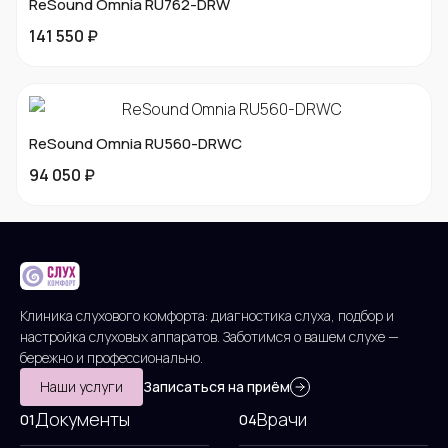
ReSound Omnia RU762-DRW
141 550 ₽
ReSound Omnia RU560-DRWC
94 050 ₽
Клиника слухового комфорта: диагностика слуха, подбор и
настройка слуховых аппаратов. Заботимся о вашем слухе —
бережно и профессионально.
Наши услуги
Записаться на приём
Документы
Врачи
01
04