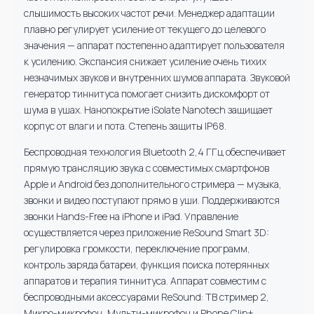
слышимость высоких частот речи. Менеджер адаптации
плавно регулирует усиление от текущего до целевого
значения — аппарат постепенно адаптирует пользователя
к усилению. Экспансия снижает усиление очень тихих
незначимых звуков и внутренних шумов аппарата. Звуковой
генератор тиннитуса помогает снизить дискомфорт от
шума в ушах. Нанопокрытие iSolate Nanotech защищает
корпус от влаги и пота. Степень защиты IP68.
Беспроводная технология Bluetooth 2,4 ГГц обеспечивает
прямую трансляцию звука с совместимых смартфонов
Apple и Android без дополнительного стримера — музыка,
звонки и видео поступают прямо в уши. Поддерживаются
звонки Hands-Free на iPhone и iPad. Управление
осуществляется через приложение ReSound Smart 3D:
регулировка громкости, переключение программ,
контроль заряда батареи, функция поиска потерянных
аппаратов и терапия тиннитуса. Аппарат совместим с
беспроводными аксессуарами ReSound: ТВ стример 2,
Микро-микрофон, Мульти-микрофон и Phone Clip+.