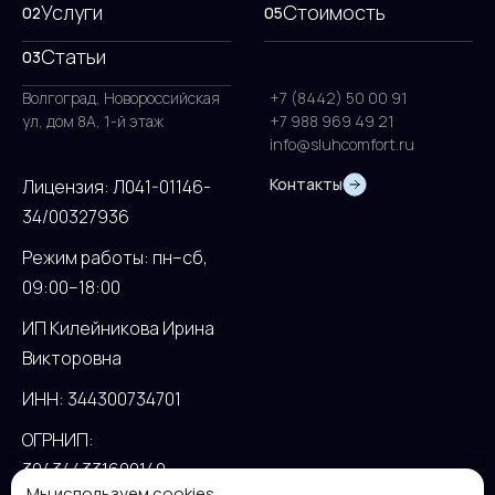
Услуги
Стоимость
02
05
Статьи
03
Волгоград, Новороссийская
+7 (8442) 50 00 91
ул, дом 8А, 1-й этаж
+7 988 969 49 21
info@sluhcomfort.ru
Контакты
Лицензия: Л041-01146-
34/00327936
Режим работы: пн–сб,
09:00–18:00
ИП Килейникова Ирина
Викторовна
ИНН: 344300734701
ОГРНИП:
304344331600140
Мы используем cookies