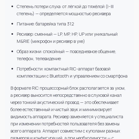
Степень потери слуха: от лёгкой до тяжёлой (I–III
степень) — определяется мощностью ресивера
Питание: батарейка типа 312
Ресивер: сменный — LP, MP, HP, UP или уникальный
M&RIE (микрофон и ресивер в ухе)
Образ жизни: спокойный — повседневное общение,
телефон, телевидение
Потребности: компактный RIC-аппарат базовой
комплектации с Bluetooth и управлением со смартфона
В формате RIC процессорный блок располагается за ухом,
а ресивер выносится непосредственно в слуховой канал
через тонкий акустический провод — это обеспечивает
более естественный и чистый звук и минимизирует
видимость аппарата. Ресивер заменяется у специалиста
при изменении потребностей пользователя без замены
всего аппарата. Аппарат совместим с куполами разных
размеров и конфигураций, а при необходимости — с