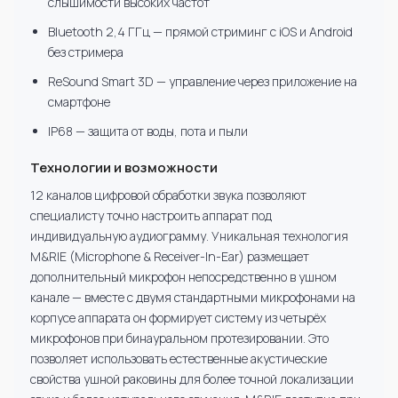
слышимости высоких частот
Bluetooth 2,4 ГГц — прямой стриминг с iOS и Android
без стримера
ReSound Smart 3D — управление через приложение на
смартфоне
IP68 — защита от воды, пота и пыли
Технологии и возможности
12 каналов цифровой обработки звука позволяют
специалисту точно настроить аппарат под
индивидуальную аудиограмму. Уникальная технология
M&RIE (Microphone & Receiver-In-Ear) размещает
дополнительный микрофон непосредственно в ушном
канале — вместе с двумя стандартными микрофонами на
корпусе аппарата он формирует систему из четырёх
микрофонов при бинауральном протезировании. Это
позволяет использовать естественные акустические
свойства ушной раковины для более точной локализации