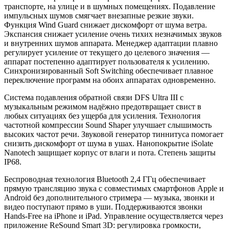
транспорте, на улице и в шумных помещениях. Подавление
импульсных шумов смягчает внезапные резкие звуки.
Функция Wind Guard снижает дискомфорт от шума ветра.
Экспансия снижает усиление очень тихих незначимых звуков
и внутренних шумов аппарата. Менеджер адаптации плавно
регулирует усиление от текущего до целевого значения —
аппарат постепенно адаптирует пользователя к усилению.
Синхронизированный Soft Switching обеспечивает плавное
переключение программ на обоих аппаратах одновременно.
Система подавления обратной связи DFS Ultra III с
музыкальным режимом надёжно предотвращает свист в
любых ситуациях без ущерба для усиления. Технология
частотной компрессии Sound Shaper улучшает слышимость
высоких частот речи. Звуковой генератор тиннитуса помогает
снизить дискомфорт от шума в ушах. Нанопокрытие iSolate
Nanotech защищает корпус от влаги и пота. Степень защиты
IP68.
Беспроводная технология Bluetooth 2,4 ГГц обеспечивает
прямую трансляцию звука с совместимых смартфонов Apple и
Android без дополнительного стримера — музыка, звонки и
видео поступают прямо в уши. Поддерживаются звонки
Hands-Free на iPhone и iPad. Управление осуществляется через
приложение ReSound Smart 3D: регулировка громкости,