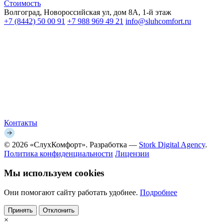
Стоимость
Волгоград, Новороссийская ул, дом 8А, 1-й этаж
+7 (8442) 50 00 91
+7 988 969 49 21
info@sluhcomfort.ru
Лицензия: Л041-01146-34/00327936
Режим работы: пн–сб, 09:00–18:00
ИП Килейникова Ирина Викторовна
ИНН: 344300734701
ОГРНИП: 304344331600140
Контакты
© 2026 «СлухКомфорт». Разработка —
Stork Digital Agency
.
Политика конфиденциальности
Лицензии
Мы используем cookies
Они помогают сайту работать удобнее.
Подробнее
Принять
Отклонить
×