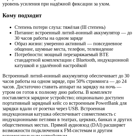
уровень усиления при надёжной фиксации за ухом.
Кому подходит
Степень потери слуха: тяжёлая (III степень)
Питание: встроенный литий-ионный аккумулятор — до
30 часов работы на одном заряде
Образ жизни: умеренно активный — повседневное
общение, шумные места, телефон, телевидение
Потребности: мощный перезаряжаемый BTE
стандартной комплектации с Bluetooth, индукционной
катушкой и удалённой настройкой
Встроенный литий-ионный аккумулятор обеспечивает до 30
часов работы на одном заряде, при 50% стриминга — до 24
часов. Достаточно ставить аппарат на зарядку на ночь —
утром он готов к полному дню работы. В комплекте
поставляется зарядное устройство; опционально доступен
портативный зарядный кейс со встроенным PowerBank для
зарядки вдали от розетки через USB. Встроенная
индукционная катушка обеспечивает совместимость с
индукционными петлями в театрах, церквях, банках и других
общественных местах. Прямой аудиовход (DAI) расширяет
возможности подключения к FM-системам и другим
вспомогательным устройствам.