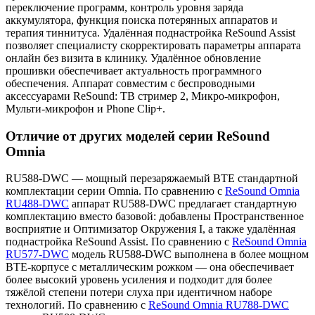
переключение программ, контроль уровня заряда
аккумулятора, функция поиска потерянных аппаратов и
терапия тиннитуса. Удалённая поднастройка ReSound Assist
позволяет специалисту скорректировать параметры аппарата
онлайн без визита в клинику. Удалённое обновление
прошивки обеспечивает актуальность программного
обеспечения. Аппарат совместим с беспроводными
аксессуарами ReSound: ТВ стример 2, Микро-микрофон,
Мульти-микрофон и Phone Clip+.
Отличие от других моделей серии ReSound
Omnia
RU588-DWC — мощный перезаряжаемый BTE стандартной
комплектации серии Omnia. По сравнению с
ReSound Omnia
RU488-DWC
аппарат RU588-DWC предлагает стандартную
комплектацию вместо базовой: добавлены Пространственное
восприятие и Оптимизатор Окружения I, а также удалённая
поднастройка ReSound Assist. По сравнению с
ReSound Omnia
RU577-DWC
модель RU588-DWC выполнена в более мощном
BTE-корпусе с металлическим рожком — она обеспечивает
более высокий уровень усиления и подходит для более
тяжёлой степени потери слуха при идентичном наборе
технологий. По сравнению с
ReSound Omnia RU788-DWC