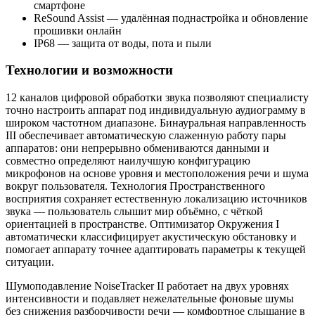
смартфоне
ReSound Assist — удалённая поднастройка и обновление
прошивки онлайн
IP68 — защита от воды, пота и пыли
Технологии и возможности
12 каналов цифровой обработки звука позволяют специалисту
точно настроить аппарат под индивидуальную аудиограмму в
широком частотном диапазоне. Бинауральная направленность
III обеспечивает автоматическую слаженную работу пары
аппаратов: они непрерывно обмениваются данными и
совместно определяют наилучшую конфигурацию
микрофонов на основе уровня и местоположения речи и шума
вокруг пользователя. Технология Пространственного
восприятия сохраняет естественную локализацию источников
звука — пользователь слышит мир объёмно, с чёткой
ориентацией в пространстве. Оптимизатор Окружения I
автоматически классифицирует акустическую обстановку и
помогает аппарату точнее адаптировать параметры к текущей
ситуации.
Шумоподавление NoiseTracker II работает на двух уровнях
интенсивности и подавляет нежелательные фоновые шумы
без снижения разборчивости речи — комфортное слышание в